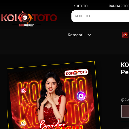
KOITOTO
BANDAR TO
Kategori
KO
Pe
@Cop